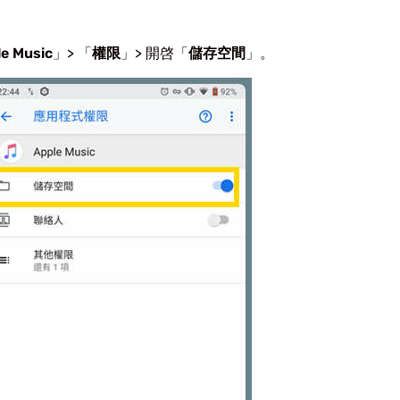
e Music
」> 「
權限
」> 開啓「
儲存空間
」。