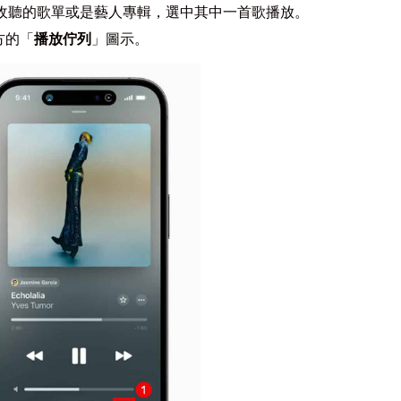
想要循環收聽的歌單或是藝人專輯，選中其中一首歌播放。
方的「
播放佇列
」圖示。