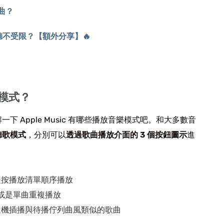
單曲？
聆聽不受限？【額外分享】🔥
放模式？
 Apple Music 有哪些播放音樂模式吧。和大多數音
聽歌模式
，分別可以
透過歌曲播放介面的 3 個按鈕圖示
進
是按播放清單順序播放
或是單曲重複播放
隨機插播與待播佇列曲風類似的歌曲