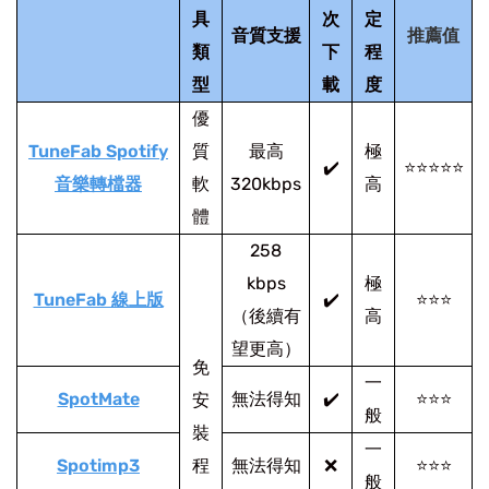
具
次
定
音質支援
推薦值
類
下
程
型
載
度
優
TuneFab Spotify
質
最高
極
✔️
⭐⭐⭐⭐⭐
音樂轉檔器
軟
320kbps
高
體
258
kbps
極
TuneFab 線上版
✔️
⭐⭐⭐
（後續有
高
望更高）
免
一
SpotMate
無法得知
✔️
⭐⭐⭐
安
般
裝
一
Spotimp3
程
無法得知
❌
⭐⭐⭐
般