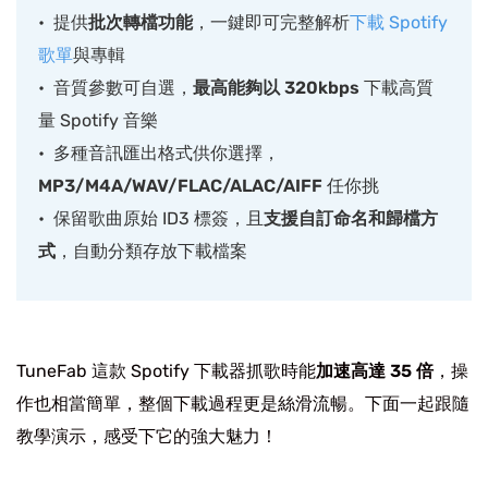
提供
批次轉檔功能
，一鍵即可完整解析
下載 Spotify
歌單
與專輯
音質參數可自選，
最高能夠以 320kbps
下載高質
量 Spotify 音樂
多種音訊匯出格式供你選擇，
MP3/M4A/WAV/FLAC/ALAC/AIFF
任你挑
保留歌曲原始 ID3 標簽，且
支援自訂命名和歸檔方
式
，自動分類存放下載檔案
TuneFab 這款 Spotify 下載器抓歌時能
加速高達 35 倍
，操
作也相當簡單，整個下載過程更是絲滑流暢。下面一起跟隨
教學演示，感受下它的強大魅力！