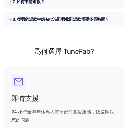
7. 如何申請退款？
行產品更換。
請參閱我們的退款政策頁面瞭解更多資訊。
如果需替換的產品比原支付產品價格高，則需要您支付差
8. 從我的退款申請被批准到我收到退款需要多長時間？
額。但若需替換的產品比原支付產品價格低，將不退還差
額。
一般情況下，退款需要 3-7 個工作日才能到達您的賬戶。
爲何選擇 TuneFab?
即時支援
24 小時全年無休專人電子郵件支援服務，快速解決
您的問題。