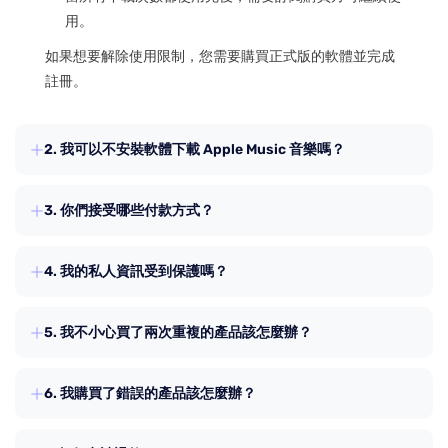
用。
如果想要解除使用限制，您需要購買正式版的軟體並完成
註冊。
2. 我可以不安裝軟體下載 Apple Music 音樂嗎？
可以的！ TuneFab 提供 Apple Music 線上音樂轉檔工具，
3. 你們接受哪些付款方式？
支援批次下載 Apple Music 的播放清單、專輯與歌曲為
MP3 格式。您可以透過
TuneFab 會員中心
使用線上轉檔工
您可以使用 Visa、Master Card 等方式購買產品。
具。
4. 我的私人資訊受到保護嗎？
TuneFab 致力於尊重和保護您的個人資訊。欲瞭解更多訊
5. 我不小心買了兩次重複的產品該怎麼辦？
息，請參閱我們的隱私政策頁面。
如果您誤購買了同一件產品兩次，請聯絡我們並提供您的
6. 我購買了錯誤的產品該怎麼辦？
訂單 ID 和電子郵箱地址。等待支援團隊確認訂單後，我們
將盡快退還重複的訂單金額。
如果兩款產品價格相同，請聯絡支援團隊。我們將免費進