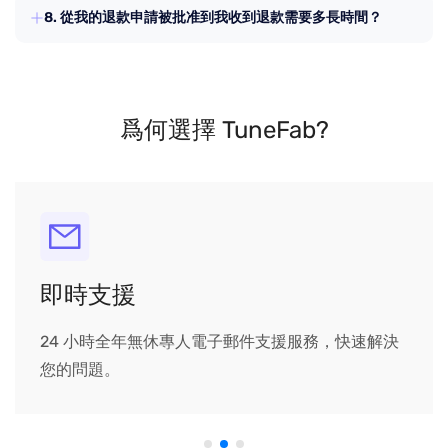
8. 從我的退款申請被批准到我收到退款需要多長時間？
額。但若需替換的產品比原支付產品價格低，將不退還差
額。
一般情況下，退款需要 3-7 個工作日才能到達您的賬戶。
爲何選擇 TuneFab?
即時支援
24 小時全年無休專人電子郵件支援服務，快速解決
您的問題。