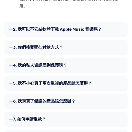
用。
2. 我可以不安裝軟體下載 Apple Music 音樂嗎？
可以！ TuneFab 提供 YouTube Music 線上音樂轉檔工具，
3. 你們接受哪些付款方式？
支援批次下載 YouTube Music 的播放清單、專輯與歌曲為
MP3 格式。您可以透過
TuneFab 會員中心
使用線上轉檔工
您可以使用 Visa、Master Card 等方式購買產品。
具。
4. 我的私人資訊受到保護嗎？
TuneFab 致力於尊重和保護您的個人資訊。欲瞭解更多訊
5. 我不小心買了兩次重複的產品該怎麼辦？
息，請參閱我們的隱私政策頁面。
如果您誤購買了同一件產品兩次，請聯絡我們並提供您的
6. 我購買了錯誤的產品該怎麼辦？
訂單 ID 和電子郵箱地址。等待支援團隊確認訂單後，我們
將盡快退還重複的訂單金額。
如果兩款產品價格相同，請聯絡支援團隊。我們將免費進
7. 如何申請退款？
行產品更換。
請參閱我們的退款政策頁面瞭解更多資訊。
如果需替換的產品比原支付產品價格高，則需要您支付差