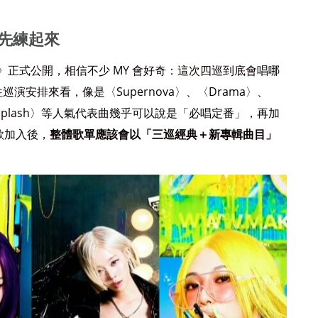
曲先練起來
ITY》正式公開，相信不少 MY 會好奇：這次四巡到底會唱哪
安排來看，像是〈Supernova〉、〈Drama〉、
與〈Whiplash〉等人氣代表曲幾乎可以說是「必唱定番」，再加
新歌加入後，
整體歌單應該會以「三巡經典＋新專輯曲目」