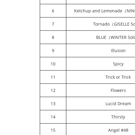
6
Ketchup and Lemonade（NIN
7
Tornado（GISELLE S
8
BLUE（WINTER So
9
Illusion
10
Spicy
11
Trick or Trick
12
Flowers
13
Lucid Dream
14
Thirsty
15
Angel #48