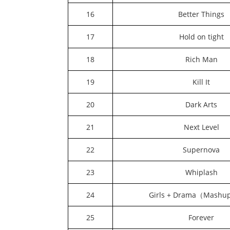
16
Better Things
17
Hold on tight
18
Rich Man
19
Kill It
20
Dark Arts
21
Next Level
22
Supernova
23
Whiplash
24
Girls + Drama（Mashup
25
Forever