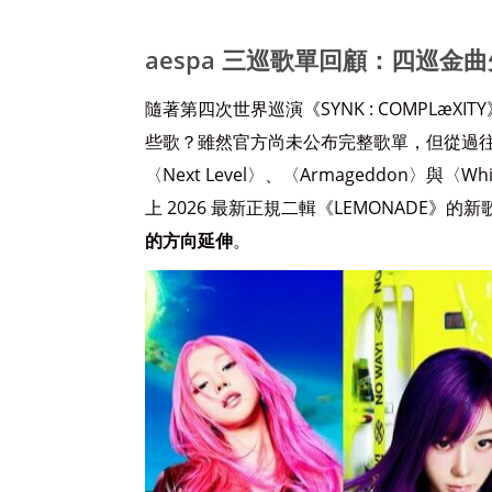
aespa 三巡歌單回顧：四巡金
隨著第四次世界巡演《SYNK : COMPLæX
些歌？雖然官方尚未公布完整歌單，但從過往巡演
〈Next Level〉、〈Armageddon〉
上 2026 最新正規二輯《LEMONADE》的
的方向延伸
。