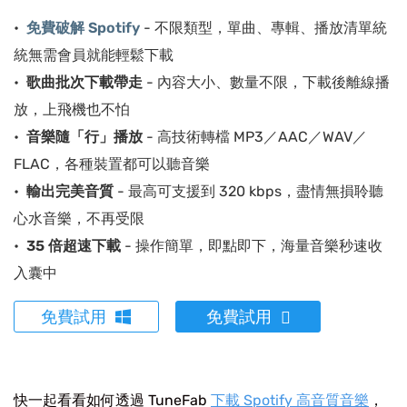
免費破解 Spotify
- 不限類型，單曲、專輯、播放清單統
統無需會員就能輕鬆下載
歌曲批次下載帶走
- 內容大小、數量不限，下載後離線播
放，上飛機也不怕
音樂隨「行」播放
- 高技術轉檔 MP3／AAC／WAV／
FLAC，各種裝置都可以聽音樂
輸出完美音質
- 最高可支援到 320 kbps，盡情無損聆聽
心水音樂，不再受限
35 倍超速下載
- 操作簡單，即點即下，海量音樂秒速收
入囊中
免費試用
免費試用
快一起看看如何透過 TuneFab
下載 Spotify 高音質音樂
，