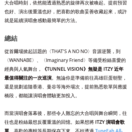
大合唱時刻，依然能透過熟悉的旋律再次被喚起。提前預習
也好、演出後重溫也好，把喜歡的歌曲妥善收藏起來，或許
就是延續演唱會感動最簡單的方法。
總結
從首爾場掀起話題的〈THAT'S A NO NO〉音源逆襲，到
〈WANNABE〉、〈Imaginary Friend〉等備受粉絲喜愛的
經典與人氣舞台，
《TUNNEL VISION》無疑是 ITZY 近年
最值得關注的一次巡演
。無論你是準備前往高雄巨蛋朝聖，
還是規劃追隨香港、曼谷等海外場次，提前熟悉歌單與應援
橋段，都能讓演唱會體驗更加投入。
而當演唱會落幕後，那些令人難忘的大合唱與舞台瞬間，往
往也是粉絲最想反覆重溫的回憶。如果想將
ITZY 演唱會歌
單
、喜歡的專輯等長期保存下來，不妨透過
TuneFab All-