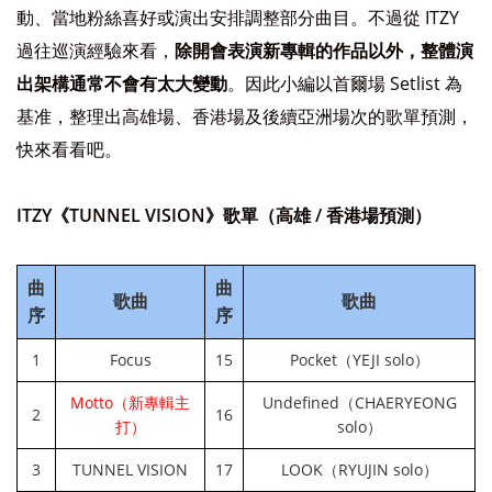
動、當地粉絲喜好或演出安排調整部分曲目。不過從 ITZY
過往巡演經驗來看，
除開會表演新專輯的作品以外，整體演
出架構通常不會有太大變動
。因此小編以首爾場 Setlist 為
基准，整理出高雄場、香港場及後續亞洲場次的歌單預測，
快來看看吧。
ITZY《TUNNEL VISION》歌單（高雄 / 香港場預測）
曲
曲
歌曲
歌曲
序
序
1
Focus
15
Pocket（YEJI solo）
Motto（新專輯主
Undefined（CHAERYEONG
2
16
打）
solo）
3
TUNNEL VISION
17
LOOK（RYUJIN solo）