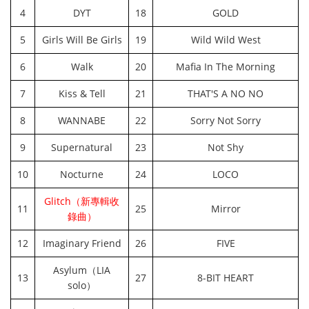
4
DYT
18
GOLD
5
Girls Will Be Girls
19
Wild Wild West
6
Walk
20
Mafia In The Morning
7
Kiss & Tell
21
THAT'S A NO NO
8
WANNABE
22
Sorry Not Sorry
9
Supernatural
23
Not Shy
10
Nocturne
24
LOCO
Glitch（新專輯收
11
25
Mirror
錄曲）
12
Imaginary Friend
26
FIVE
Asylum（LIA
13
27
8-BIT HEART
solo）